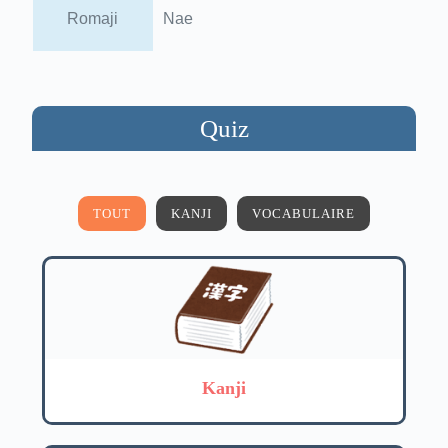
Romaji
Nae
Quiz
TOUT
KANJI
VOCABULAIRE
Kanji