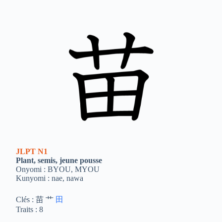
JLPT
N1
Plant, semis, jeune pousse
Onyomi : BYOU, MYOU
Kunyomi : nae, nawa
Clés : 苗 艹
田
Traits : 8