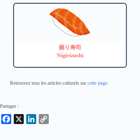
握り寿司
Nigirizushi
Retrouvez tous les articles culturels sur
cette page
.
Partager :
Fa
X
Li
C
ce
nk
op
bo
ed
y