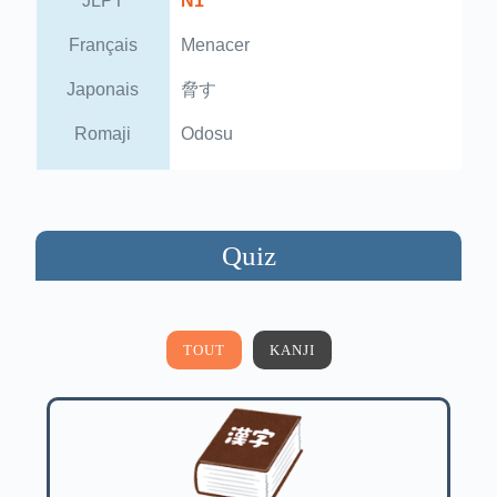
JLPT
N1
Français
Menacer
Japonais
脅す
Romaji
Odosu
Quiz
TOUT
KANJI