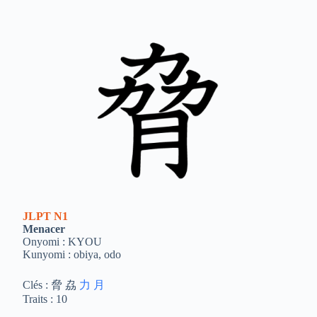
JLPT
N1
Menacer
Onyomi : KYOU
Kunyomi : obiya, odo
Clés : 脅 劦
力
月
Traits : 10