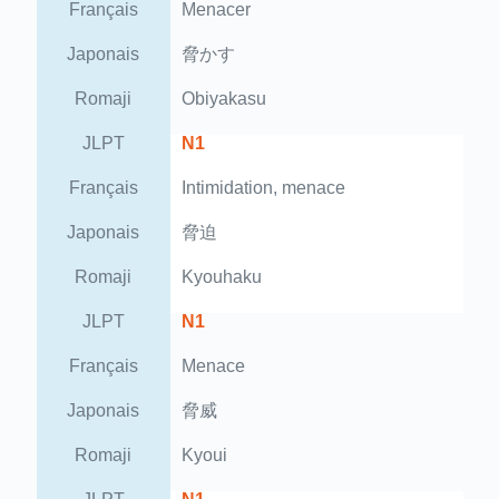
Français
Menacer
Japonais
脅かす
Romaji
Obiyakasu
JLPT
N1
Français
Intimidation, menace
Japonais
脅迫
Romaji
Kyouhaku
JLPT
N1
Français
Menace
Japonais
脅威
Romaji
Kyoui