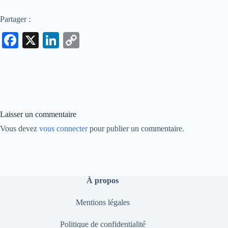
Partager :
Fa
X
Li
C
ce
nk
op
bo
ed
y
ok
In
Li
nk
Laisser un commentaire
Vous devez
vous connecter
pour publier un commentaire.
À propos
Mentions légales
Politique de confidentialité