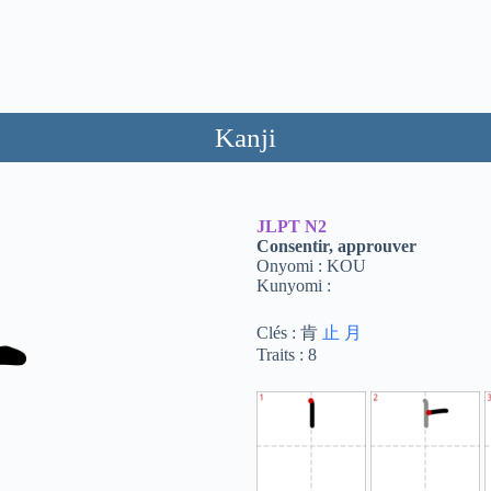
Kanji
JLPT
N2
Consentir, approuver
Onyomi : KOU
Kunyomi :
Clés : 肯
止
月
Traits : 8