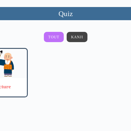
Quiz
TOUT
KANJI
cture