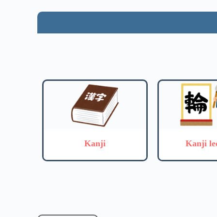
Kanji
Kanji le