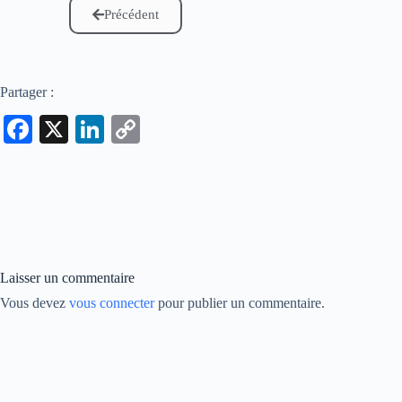
Précédent
Partager :
Fa
X
Li
C
ce
nk
op
bo
ed
y
ok
In
Li
nk
Laisser un commentaire
Vous devez
vous connecter
pour publier un commentaire.