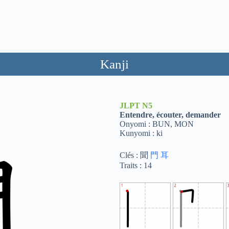
Kanji
JLPT
N5
Entendre, écouter, demander
Onyomi : BUN, MON
Kunyomi : ki
Clés : 聞
門
耳
Traits : 14