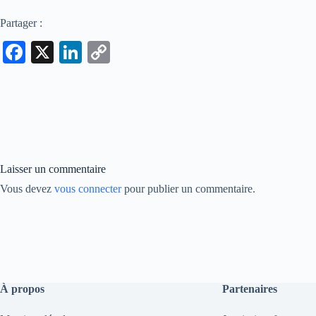
Partager :
Fa
X
Li
C
ce
nk
op
bo
ed
y
ok
In
Li
nk
Laisser un commentaire
Vous devez
vous connecter
pour publier un commentaire.
À propos
Partenaires