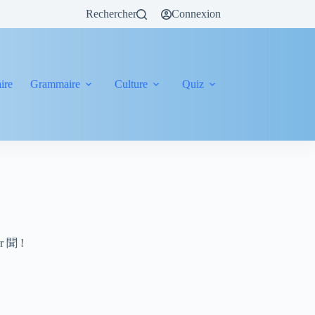
Rechercher
Connexion
ire
Grammaire
Culture
Quiz
er 聞 !