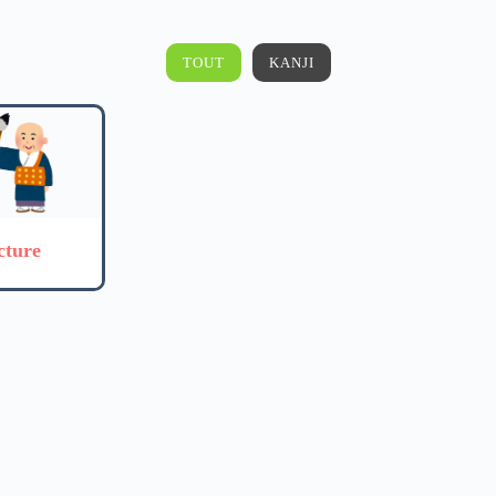
TOUT
KANJI
cture