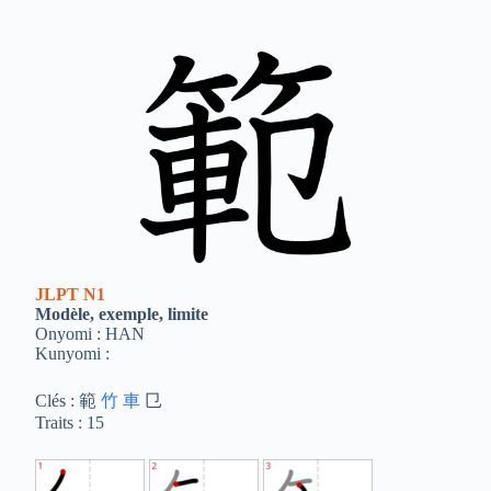
JLPT
N1
Modèle, exemple, limite
Onyomi : HAN
Kunyomi :
Clés : 範
竹
車
㔾
Traits : 15