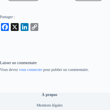
Partager :
Fa
X
Li
C
ce
nk
op
bo
ed
y
ok
In
Li
nk
Laisser un commentaire
Vous devez
vous connecter
pour publier un commentaire.
À propos
Mentions légales