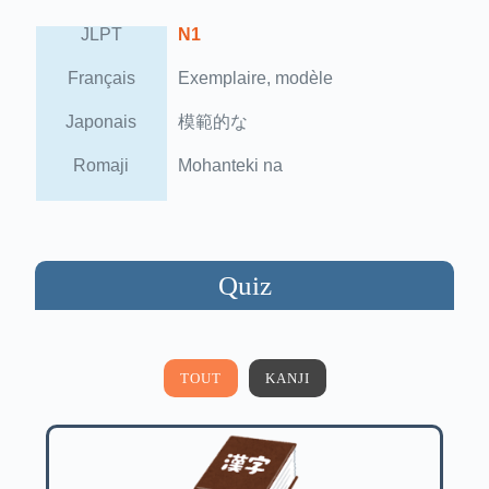
JLPT
N1
Français
Exemplaire, modèle
Japonais
模範的な
Romaji
Mohanteki na
Quiz
TOUT
KANJI