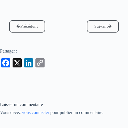
Précédent
Suivant
Partager :
Fa
X
Li
C
ce
nk
op
bo
ed
y
ok
In
Li
nk
Laisser un commentaire
Vous devez
vous connecter
pour publier un commentaire.