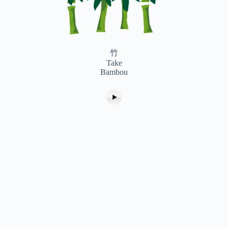
竹
Take
Bambou