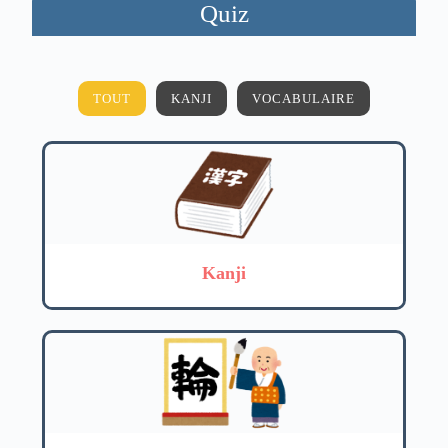
Quiz
TOUT
KANJI
VOCABULAIRE
Kanji