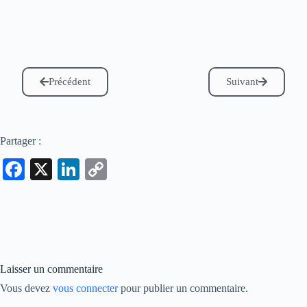
Précédent
Suivant
Partager :
Fa
X
Li
C
ce
nk
op
bo
ed
y
ok
In
Li
nk
Laisser un commentaire
Vous devez
vous connecter
pour publier un commentaire.