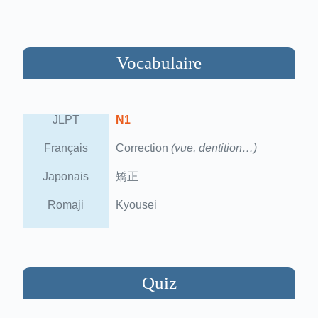
Vocabulaire
JLPT
N1
Français
Correction
(vue, dentition…)
Japonais
矯正
Romaji
Kyousei
Quiz