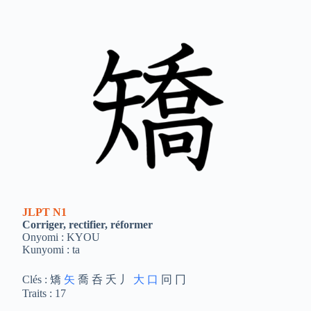
JLPT
N1
Corriger, rectifier, réformer
Onyomi : KYOU
Kunyomi : ta
Clés : 矯
矢
喬 呑 夭 丿
大
口
冋 冂
Traits : 17