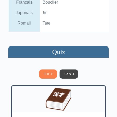
Français
Bouclier
Japonais
盾
Romaji
Tate
Quiz
TOUT
KANJI