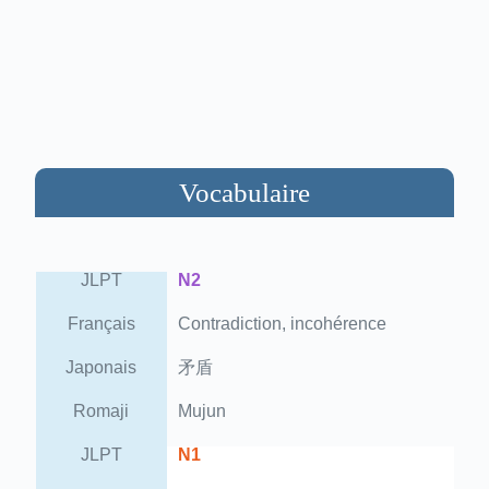
Vocabulaire
JLPT
N2
Français
Contradiction, incohérence
Japonais
矛盾
Romaji
Mujun
JLPT
N1