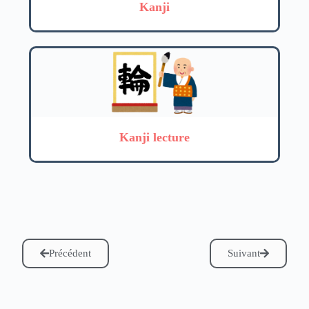
Kanji
Kanji lecture
Précédent
Suivant