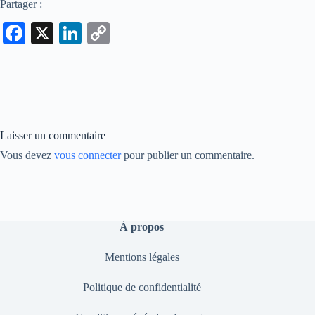
Partager :
Fa
X
Li
C
ce
nk
op
bo
ed
y
ok
In
Li
nk
Laisser un commentaire
Vous devez
vous connecter
pour publier un commentaire.
À propos
Mentions légales
Politique de confidentialité