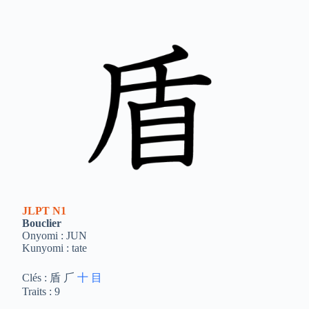
JLPT
N1
Bouclier
Onyomi : JUN
Kunyomi : tate
Clés : 盾 ⺁
十
目
Traits : 9