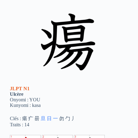
JLPT
N1
Ulcère
Onyomi : YOU
Kunyomi : kasa
Clés : 瘍 疒 昜
旦
日
一
勿 勹 丿
Traits : 14