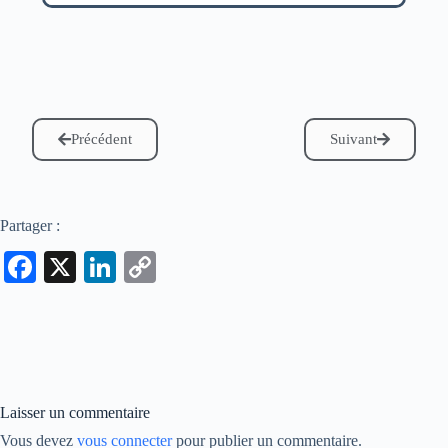
Précédent
Suivant
Partager :
Fa
X
Li
C
ce
nk
op
bo
ed
y
ok
In
Li
nk
Laisser un commentaire
Vous devez
vous connecter
pour publier un commentaire.