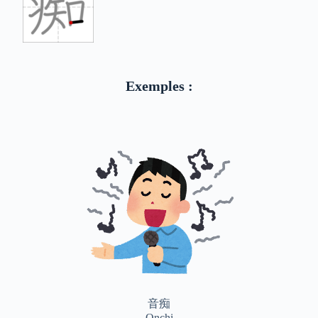
Exemples :
音痴
Onchi