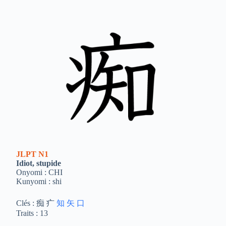
JLPT
N1
Idiot, stupide
Onyomi : CHI
Kunyomi : shi
Clés : 痴 疒
知
矢
口
Traits : 13