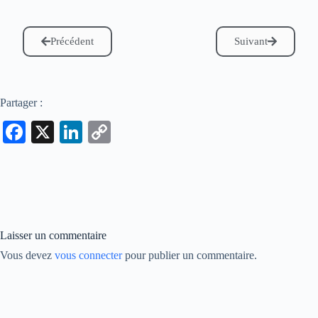
Précédent
Suivant
Partager :
Fa
X
Li
C
ce
nk
op
bo
ed
y
ok
In
Li
nk
Laisser un commentaire
Vous devez
vous connecter
pour publier un commentaire.