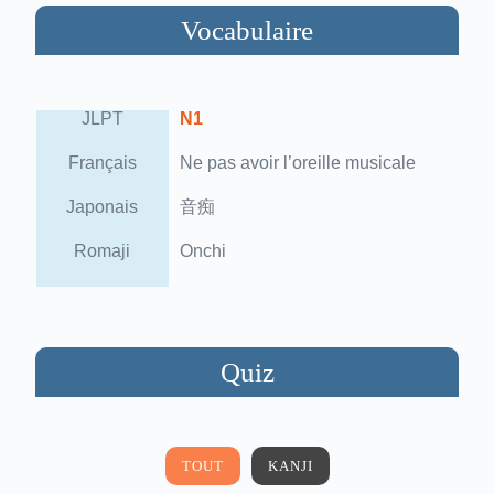
Vocabulaire
JLPT
N1
Français
Ne pas avoir l’oreille musicale
Japonais
音痴
Romaji
Onchi
Quiz
TOUT
KANJI