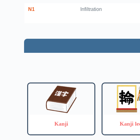
N1
Infiltration
Kanji
Kanji le