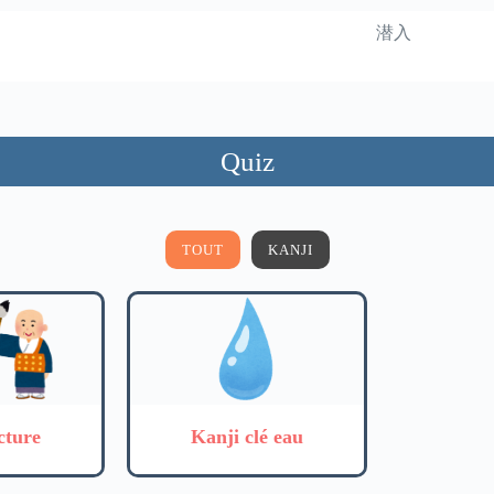
潜入
Quiz
TOUT
KANJI
cture
Kanji clé eau