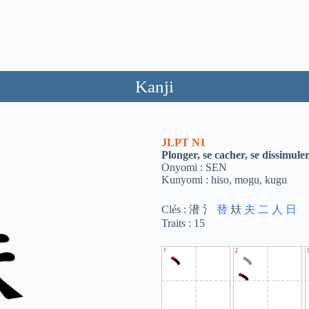
Kanji
JLPT
N1
Plonger, se cacher, se dissimule
Onyomi : SEN
Kunyomi : hiso, mogu, kugu
Clés : 潜 氵
替
㚘
夫
二
人
日
Traits : 15