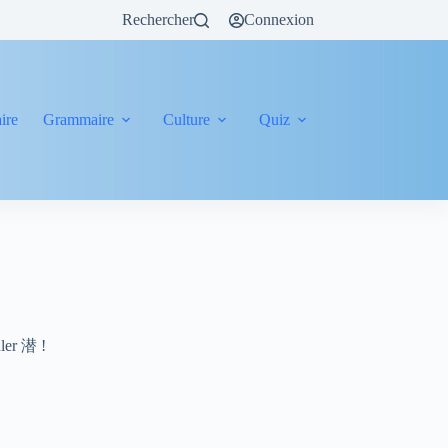
Rechercher
Connexion
ire
Grammaire
Culture
Quiz
uler 潜 !