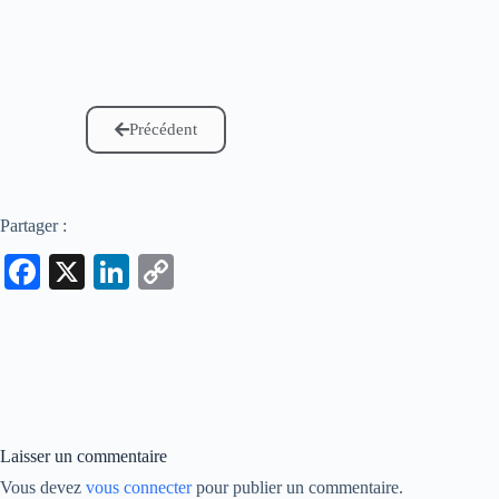
Précédent
Partager :
Fa
X
Li
C
ce
nk
op
bo
ed
y
ok
In
Li
nk
Laisser un commentaire
Vous devez
vous connecter
pour publier un commentaire.