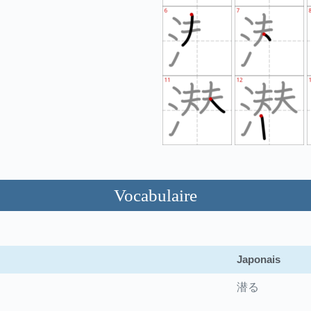
Vocabulaire
Japonais
潜る