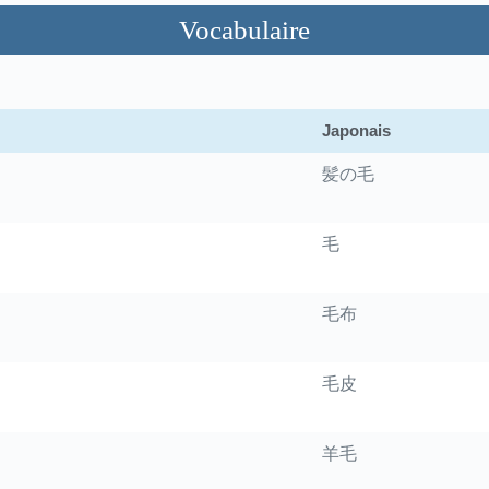
Vocabulaire
Japonais
髪の毛
毛
毛布
毛皮
羊毛