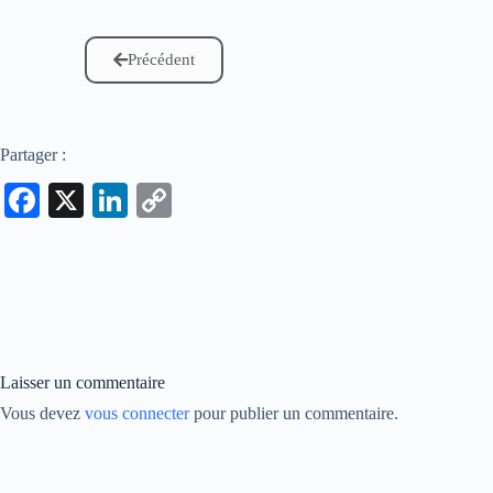
Précédent
Partager :
Fa
X
Li
C
ce
nk
op
bo
ed
y
ok
In
Li
nk
Laisser un commentaire
Vous devez
vous connecter
pour publier un commentaire.