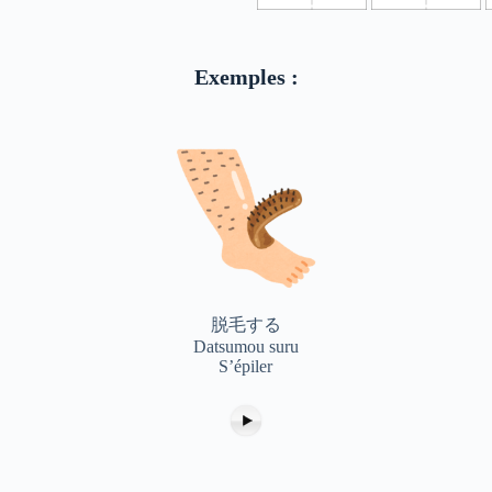
Exemples :
脱毛する
Datsumou suru
S’épiler