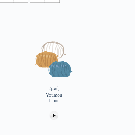
羊毛
Youmou
Laine