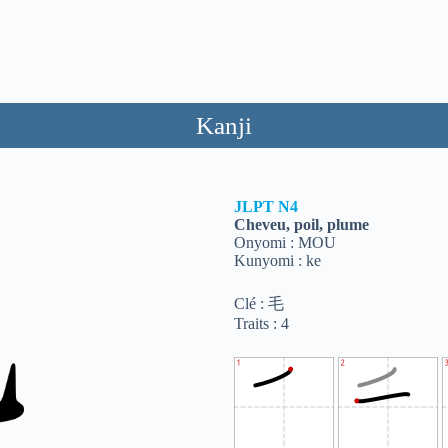
Kanji
JLPT
N4
Cheveu, poil, plume
Onyomi : MOU
Kunyomi : ke
Clé : 毛
Traits : 4