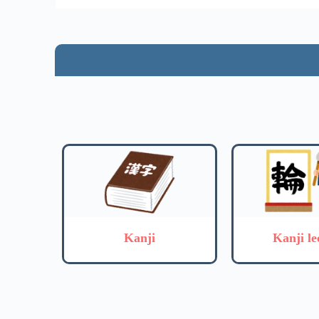
Kanji
Kanji le