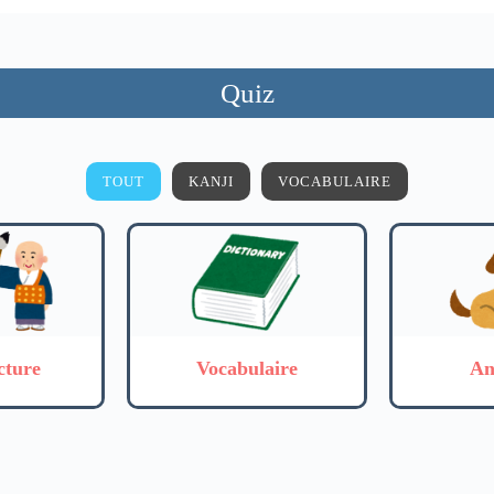
Quiz
TOUT
KANJI
VOCABULAIRE
cture
Vocabulaire
An