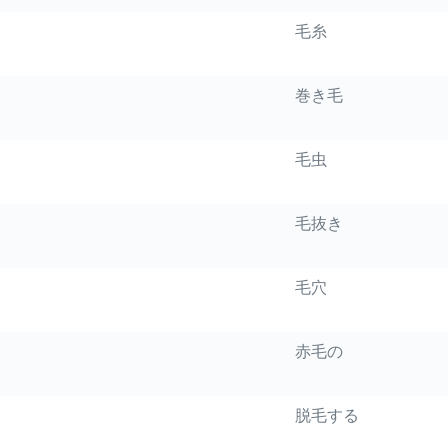
毛糸
巻き毛
毛虫
毛抜き
毛穴
赤毛の
脱毛する