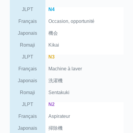
JLPT
N4
Français
Occasion, opportunité
Japonais
機会
Romaji
Kikai
JLPT
N3
Français
Machine à laver
Japonais
洗濯機
Romaji
Sentakuki
JLPT
N2
Français
Aspirateur
Japonais
掃除機