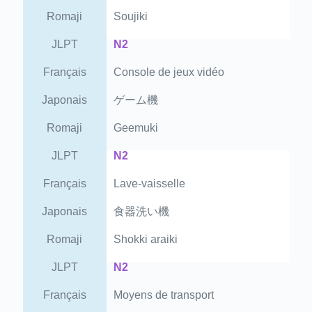
Romaji
Soujiki
JLPT
N2
Français
Console de jeux vidéo
Japonais
ゲーム機
Romaji
Geemuki
JLPT
N2
Français
Lave-vaisselle
Japonais
食器洗い機
Romaji
Shokki araiki
JLPT
N2
Français
Moyens de transport