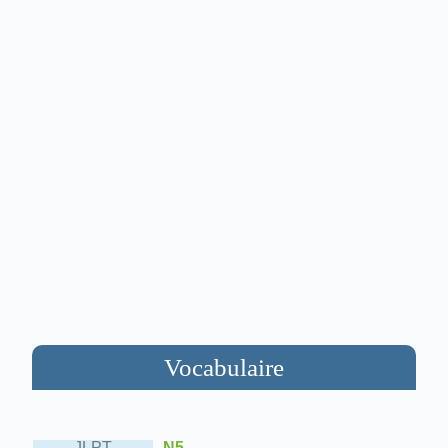
Vocabulaire
JLPT
N5