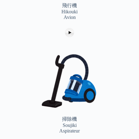
飛行機
Hikouki
Avion
掃除機
Soujiki
Aspirateur