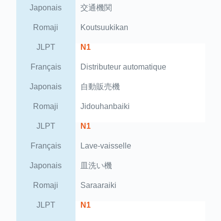
Japonais
交通機関
Romaji
Koutsuukikan
JLPT
N1
Français
Distributeur automatique
Japonais
自動販売機
Romaji
Jidouhanbaiki
JLPT
N1
Français
Lave-vaisselle
Japonais
皿洗い機
Romaji
Saraaraiki
JLPT
N1