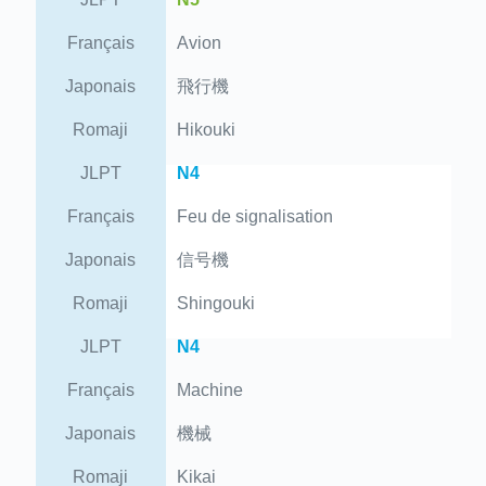
Français
Avion
Japonais
飛行機
Romaji
Hikouki
JLPT
N4
Français
Feu de signalisation
Japonais
信号機
Romaji
Shingouki
JLPT
N4
Français
Machine
Japonais
機械
Romaji
Kikai