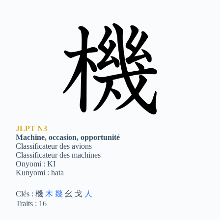
JLPT
N3
Machine, occasion, opportunité
Classificateur des avions
Classificateur des machines
Onyomi : KI
Kunyomi : hata
Clés : 機
木
幾
幺 戈
人
Traits : 16