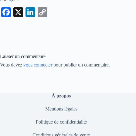
Fa
X
Li
C
ce
nk
op
bo
ed
y
ok
In
Li
nk
Laisser un commentaire
Vous devez
vous connecter
pour publier un commentaire.
À propos
Mentions légales
Politique de confidentialité
Conditions générales de vente