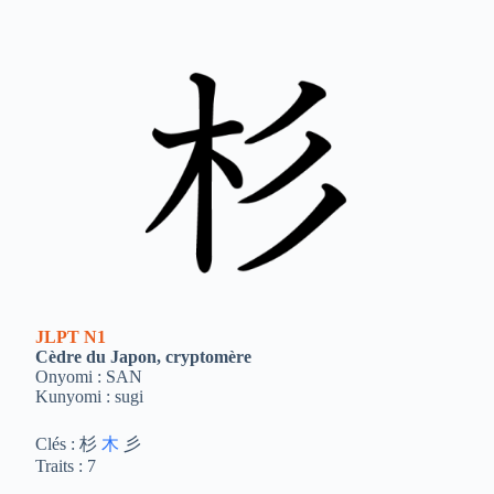
JLPT
N1
Cèdre du Japon, cryptomère
Onyomi : SAN
Kunyomi : sugi
Clés : 杉
木
彡
Traits : 7