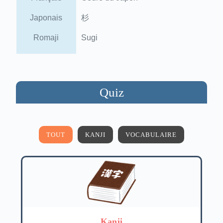
Japonais
杉
Romaji
Sugi
Quiz
TOUT
KANJI
VOCABULAIRE
Kanji