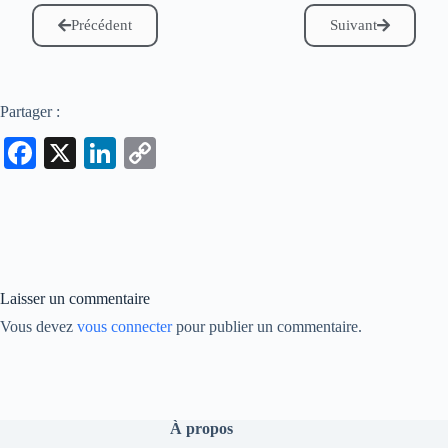
Précédent
Suivant
Partager :
Fa
X
Li
C
ce
nk
op
bo
ed
y
ok
In
Li
nk
Laisser un commentaire
Vous devez
vous connecter
pour publier un commentaire.
À propos