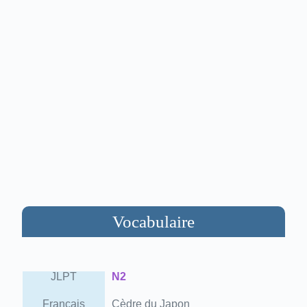
Vocabulaire
JLPT
N2
Français
Cèdre du Japon