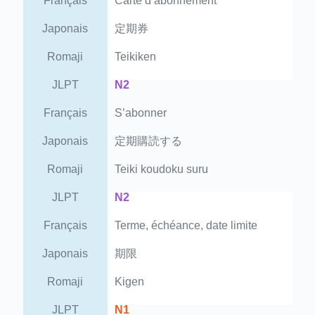
Français
Carte d’abonnement
Japonais
定期券
Romaji
Teikiken
JLPT
N2
Français
S’abonner
Japonais
定期購読する
Romaji
Teiki koudoku suru
JLPT
N2
Français
Terme, échéance, date limite
Japonais
期限
Romaji
Kigen
JLPT
N1