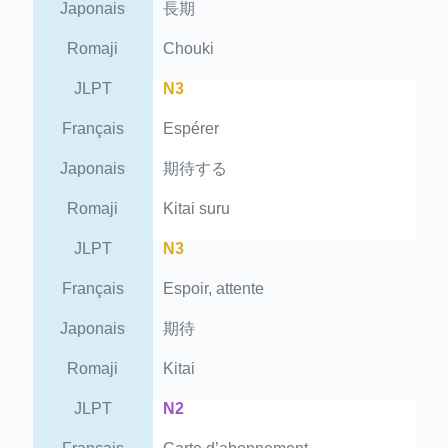
Japonais
長期
Romaji
Chouki
JLPT
N3
Français
Espérer
Japonais
期待する
Romaji
Kitai suru
JLPT
N3
Français
Espoir, attente
Japonais
期待
Romaji
Kitai
JLPT
N2