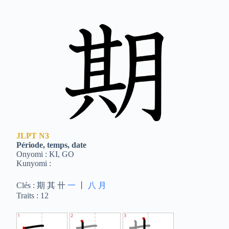
JLPT
N3
Période, temps, date
Onyomi : KI, GO
Kunyomi :
Clés : 期 其 卄
一
丨
八
月
Traits : 12