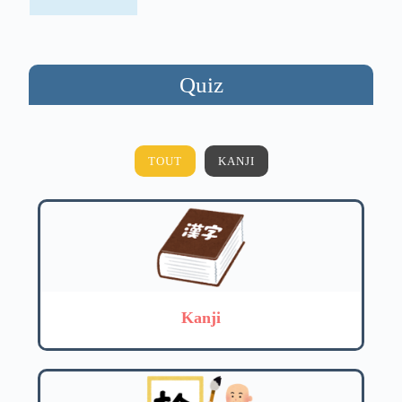
Quiz
TOUT
KANJI
Kanji