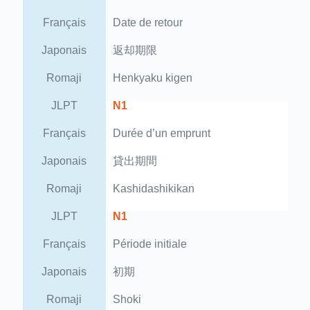
Français
Date de retour
Japonais
返却期限
Romaji
Henkyaku kigen
JLPT
N1
Français
Durée d’un emprunt
Japonais
貸出期間
Romaji
Kashidashikikan
JLPT
N1
Français
Période initiale
Japonais
初期
Romaji
Shoki