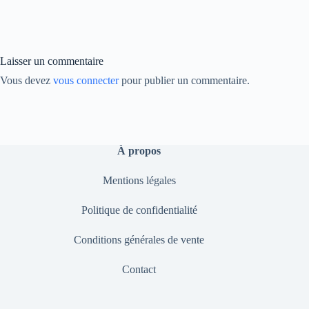
bo
ed
y
ok
In
Li
nk
Laisser un commentaire
Vous devez
vous connecter
pour publier un commentaire.
À propos
Mentions légales
Politique de confidentialité
Conditions générales de vente
Contact