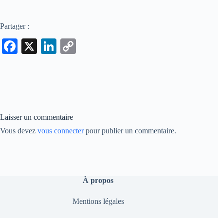
Partager :
Fa
X
Li
C
ce
nk
op
bo
ed
y
ok
In
Li
nk
Laisser un commentaire
Vous devez
vous connecter
pour publier un commentaire.
À propos
Mentions légales