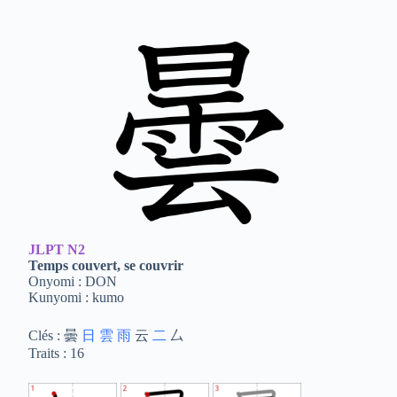
JLPT
N2
Temps couvert, se couvrir
Onyomi : DON
Kunyomi : kumo
Clés : 曇
日
雲
雨
云
二
厶
Traits : 16