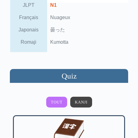
JLPT
N1
Français
Nuageux
Japonais
曇った
Romaji
Kumotta
Quiz
TOUT
KANJI