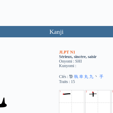
Kanji
JLPT
N1
Sérieux, sincère, saisir
Onyomi : SHI
Kunyomi :
Clés : 摯
執
幸
丸
九
丶
手
Traits : 15