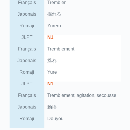
Français
Trembler
Japonais
揺れる
Romaji
Yureru
JLPT
N1
Français
Tremblement
Japonais
揺れ
Romaji
Yure
JLPT
N1
Français
Tremblement, agitation, secousse
Japonais
動揺
Romaji
Douyou