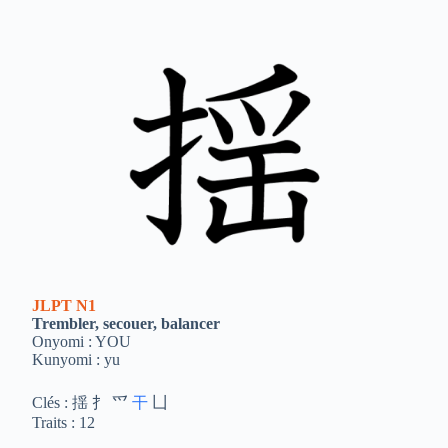
JLPT
N1
Trembler, secouer, balancer
Onyomi : YOU
Kunyomi : yu
Clés : 揺 扌 爫
干
凵
Traits : 12