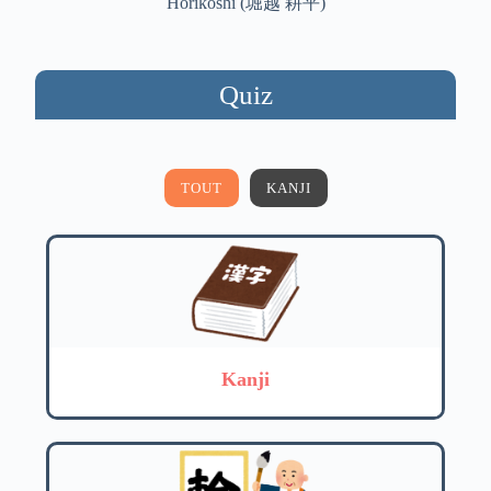
Horikoshi (堀越 耕平)
Quiz
TOUT
KANJI
Kanji