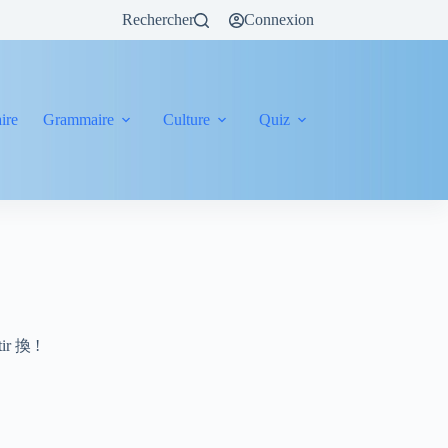
Rechercher
Connexion
ire
Grammaire
Culture
Quiz
tir 換 !