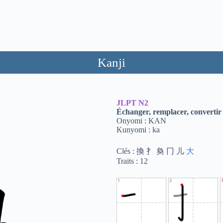
Kanji
JLPT
N2
Échanger, remplacer, convertir
Onyomi : KAN
Kunyomi : ka
Clés : 換 扌 奐 冂 儿
大
Traits : 12