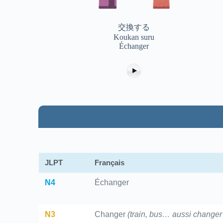
交換する
Koukan suru
Échanger
JLPT
Français
N4
Échanger
N3
Changer
(train, bus… aussi changer 