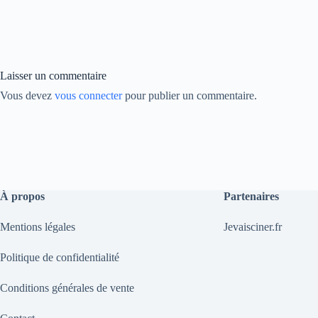
bo
ed
y
ok
In
Li
nk
Laisser un commentaire
Vous devez
vous connecter
pour publier un commentaire.
À propos
Partenaires
Mentions légales
Jevaisciner.fr
Politique de confidentialité
Conditions générales de vente