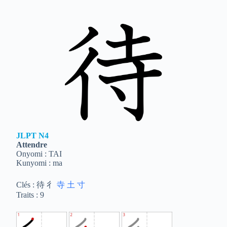
JLPT
N4
Attendre
Onyomi : TAI
Kunyomi : ma
Clés : 待 彳
寺
土
寸
Traits : 9