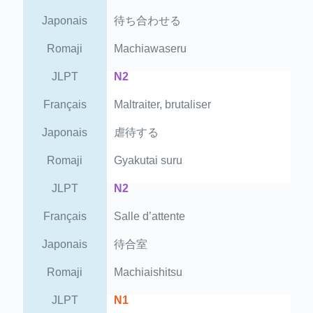
Japonais
待ち合わせる
Romaji
Machiawaseru
JLPT
N2
Français
Maltraiter, brutaliser
Japonais
虐待する
Romaji
Gyakutai suru
JLPT
N2
Français
Salle d’attente
Japonais
待合室
Romaji
Machiaishitsu
JLPT
N1