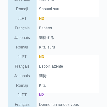
Romaji
Shoutai suru
JLPT
N3
Français
Espérer
Japonais
期待する
Romaji
Kitai suru
JLPT
N3
Français
Espoir, attente
Japonais
期待
Romaji
Kitai
JLPT
N2
Français
Donner un rendez-vous