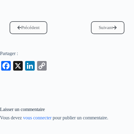
Précédent
Suivant
Partager :
Fa
X
Li
C
ce
nk
op
bo
ed
y
ok
In
Li
nk
Laisser un commentaire
Vous devez
vous connecter
pour publier un commentaire.