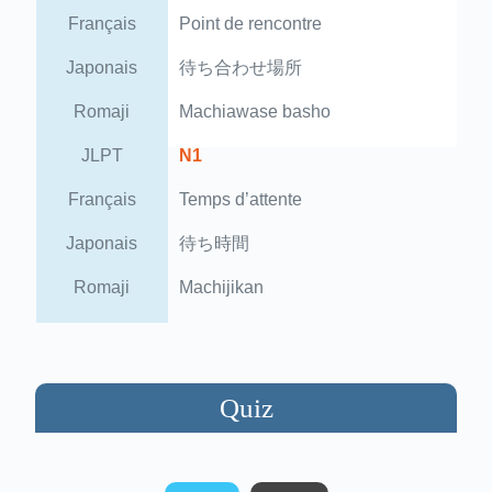
Français
Point de rencontre
Japonais
待ち合わせ場所
Romaji
Machiawase basho
JLPT
N1
Français
Temps d’attente
Japonais
待ち時間
Romaji
Machijikan
Quiz