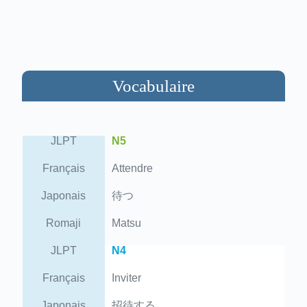
Vocabulaire
JLPT
N5
Français
Attendre
Japonais
待つ
Romaji
Matsu
JLPT
N4
Français
Inviter
Japonais
招待する