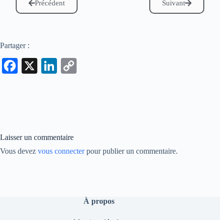
Précédent
Suivant
Partager :
Fa
X
Li
C
ce
nk
op
bo
ed
y
ok
In
Li
nk
Laisser un commentaire
Vous devez
vous connecter
pour publier un commentaire.
À propos