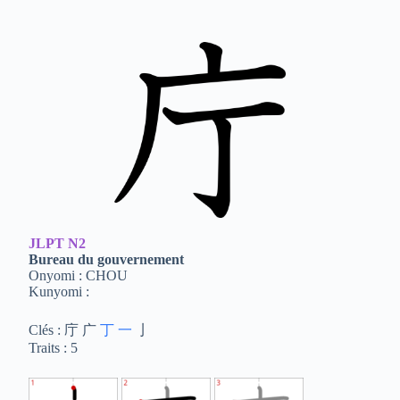
JLPT
N2
Bureau du gouvernement
Onyomi : CHOU
Kunyomi :
Clés : 庁 广
丁
一
亅
Traits : 5