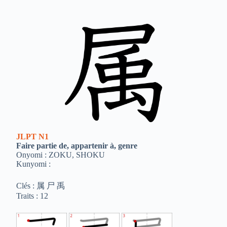
JLPT
N1
Faire partie de, appartenir à, genre
Onyomi : ZOKU, SHOKU
Kunyomi :
Clés : 属 尸 禹
Traits : 12