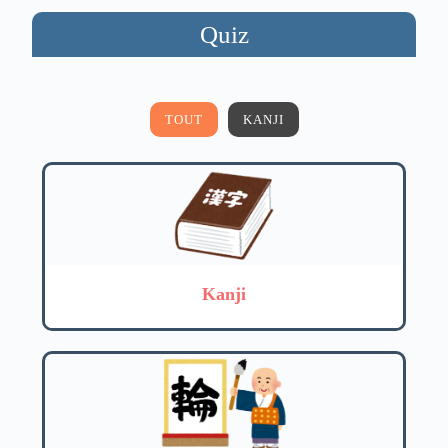
Quiz
TOUT
KANJI
Kanji