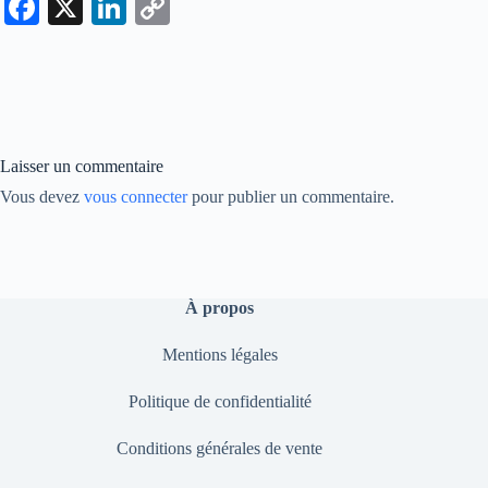
Fa
X
Li
C
ce
nk
op
bo
ed
y
ok
In
Li
nk
Laisser un commentaire
Vous devez
vous connecter
pour publier un commentaire.
À propos
Mentions légales
Politique de confidentialité
Conditions générales de vente