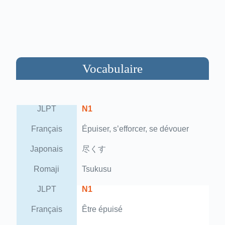
Vocabulaire
JLPT
N1
Français
Épuiser, s’efforcer, se dévouer
Japonais
尽くす
Romaji
Tsukusu
JLPT
N1
Français
Être épuisé