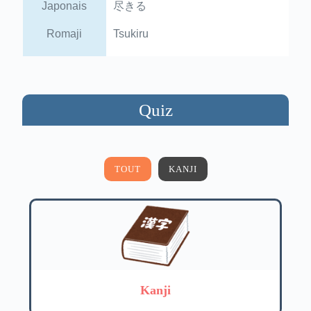
Japonais
尽きる
Romaji
Tsukiru
Quiz
TOUT
KANJI
Kanji