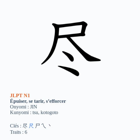
JLPT
N1
Épuiser, se tarir, s’efforcer
Onyomi : JIN
Kunyomi : tsu, kotogoto
Clés : 尽
尺
尸 乀 丶
Traits : 6