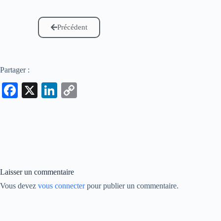
Précédent
Partager :
Fa
X
Li
C
ce
nk
op
bo
ed
y
ok
In
Li
nk
Laisser un commentaire
Vous devez
vous connecter
pour publier un commentaire.