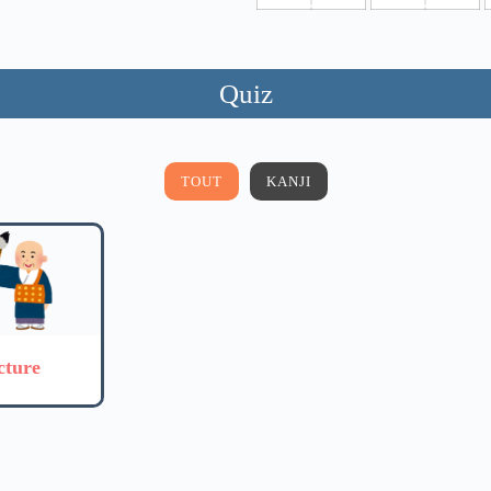
Quiz
TOUT
KANJI
cture