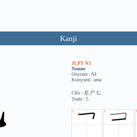
Kanji
JLPT
N1
Nonne
Onyomi : NI
Kunyomi : ama
Clés : 尼 尸 匕
Traits : 5