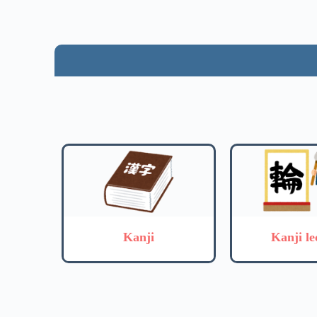
Kanji
Kanji le