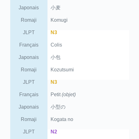
Japonais
小麦
Romaji
Komugi
JLPT
N3
Français
Colis
Japonais
小包
Romaji
Kozutsumi
JLPT
N3
Français
Petit
(objet)
Japonais
小型の
Romaji
Kogata no
JLPT
N2