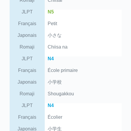
Romaji
Chiisai
JLPT
N5
Français
Petit
Japonais
小さな
Romaji
Chiisa na
JLPT
N4
Français
École primaire
Japonais
小学校
Romaji
Shougakkou
JLPT
N4
Français
Écolier
Japonais
小学生