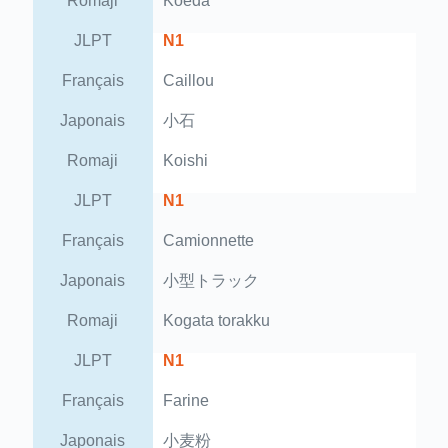
Romaji
Koeda
JLPT
N1
Français
Caillou
Japonais
小石
Romaji
Koishi
JLPT
N1
Français
Camionnette
Japonais
小型トラック
Romaji
Kogata torakku
JLPT
N1
Français
Farine
Japonais
小麦粉