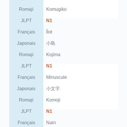
Romaji
Komugiko
JLPT
N1
Français
Îlot
Japonais
小島
Romaji
Kojima
JLPT
N1
Français
Minuscule
Japonais
小文字
Romaji
Komoji
JLPT
N1
Français
Nain