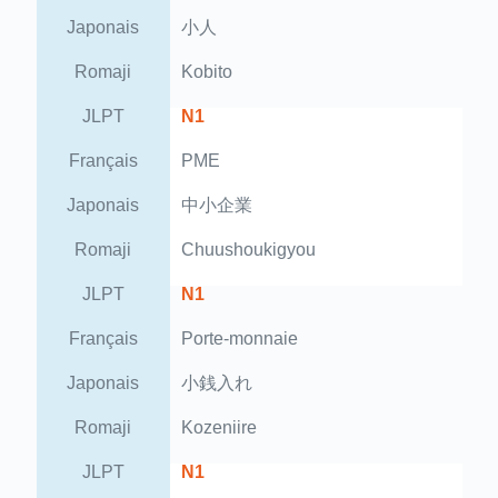
Japonais
小人
Romaji
Kobito
JLPT
N1
Français
PME
Japonais
中小企業
Romaji
Chuushoukigyou
JLPT
N1
Français
Porte-monnaie
Japonais
小銭入れ
Romaji
Kozeniire
JLPT
N1