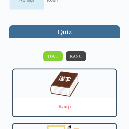
Romaji
Kouri
Quiz
TOUT
KANJI
Kanji