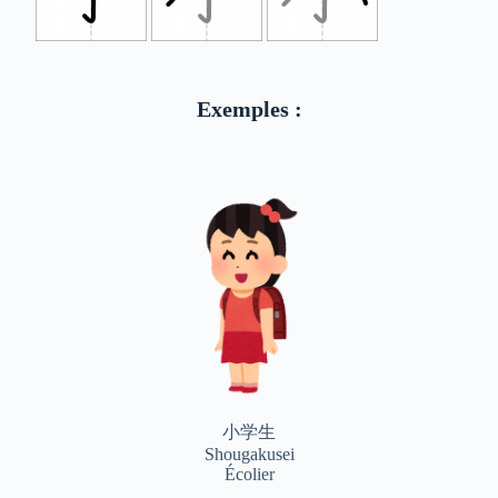
Exemples :
小学生
Shougakusei
Écolier