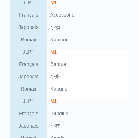
JLPT
N1
Français
Accessoire
Japonais
小物
Romaji
Komono
JLPT
N1
Français
Barque
Japonais
小舟
Romaji
Kobune
JLPT
N1
Français
Brindille
Japonais
小枝