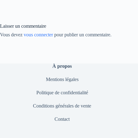
bo
ed
y
ok
In
Li
nk
Laisser un commentaire
Vous devez
vous connecter
pour publier un commentaire.
À propos
Mentions légales
Politique de confidentialité
Conditions générales de vente
Contact