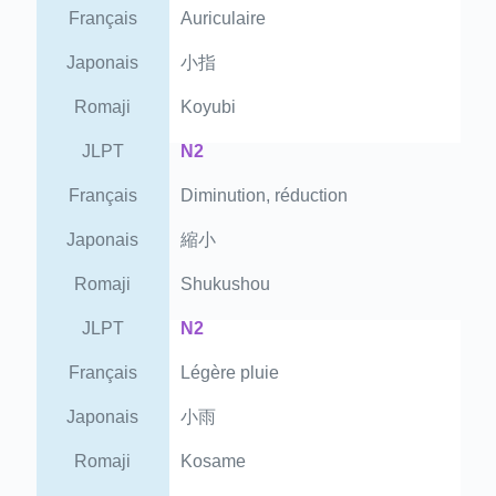
Français
Auriculaire
Japonais
小指
Romaji
Koyubi
JLPT
N2
Français
Diminution, réduction
Japonais
縮小
Romaji
Shukushou
JLPT
N2
Français
Légère pluie
Japonais
小雨
Romaji
Kosame