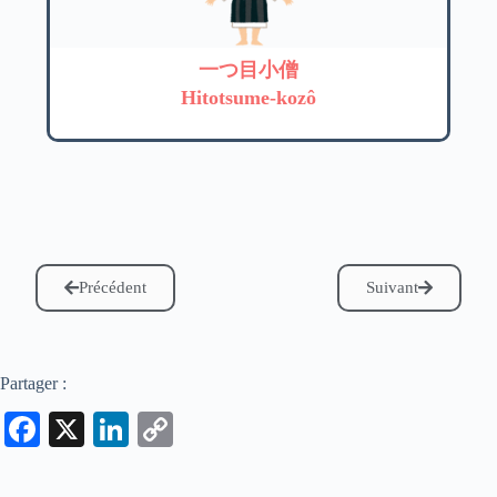
一つ目小僧
Hitotsume-kozô
Précédent
Suivant
Partager :
Fa
X
Li
C
ce
nk
op