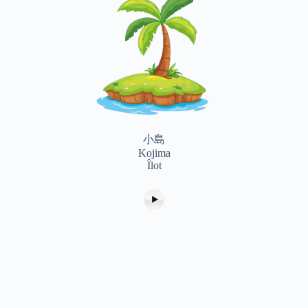
小島
Kojima
Îlot