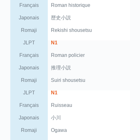
Français
Roman historique
Japonais
歴史小説
Romaji
Rekishi shousetsu
JLPT
N1
Français
Roman policier
Japonais
推理小説
Romaji
Suiri shousetsu
JLPT
N1
Français
Ruisseau
Japonais
小川
Romaji
Ogawa