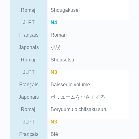
Romaji
Shougakusei
JLPT
N4
Français
Roman
Japonais
小説
Romaji
Shousetsu
JLPT
N3
Français
Baisser le volume
Japonais
ボリュームを小さくする
Romaji
Boryuumu o chiisaku suru
JLPT
N3
Français
Blé