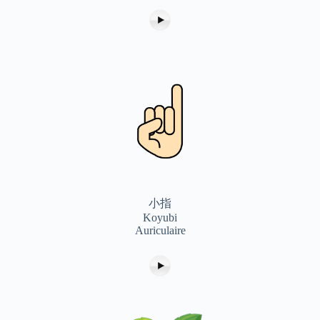
小指
Koyubi
Auriculaire