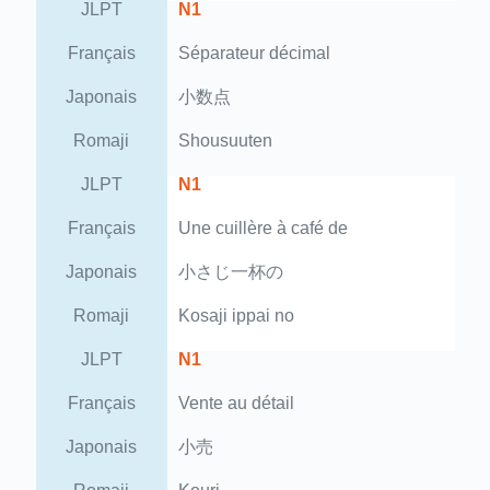
JLPT
N1
Français
Séparateur décimal
Japonais
小数点
Romaji
Shousuuten
JLPT
N1
Français
Une cuillère à café de
Japonais
小さじ一杯の
Romaji
Kosaji ippai no
JLPT
N1
Français
Vente au détail
Japonais
小売