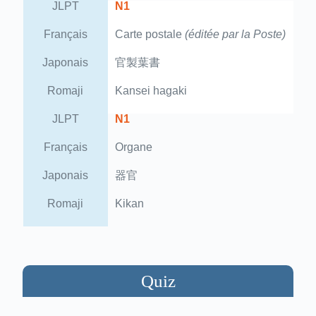
JLPT
N1
Français
Carte postale
(éditée par la Poste)
Japonais
官製葉書
Romaji
Kansei hagaki
JLPT
N1
Français
Organe
Japonais
器官
Romaji
Kikan
Quiz