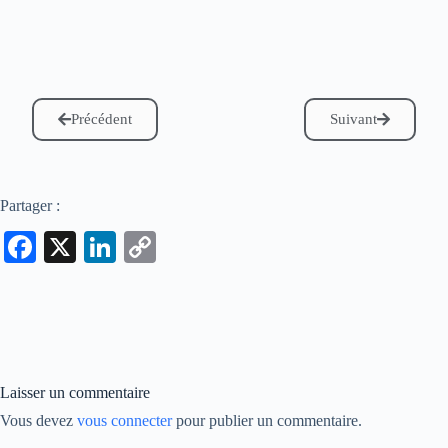
Précédent
Suivant
Partager :
Fa
X
Li
C
ce
nk
op
bo
ed
y
ok
In
Li
nk
Laisser un commentaire
Vous devez
vous connecter
pour publier un commentaire.