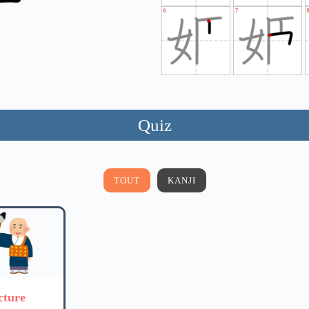
Quiz
TOUT
KANJI
cture