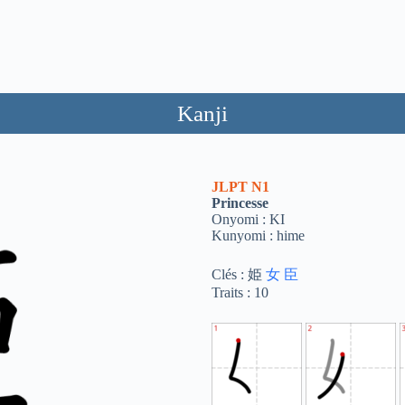
Kanji
JLPT
N1
Princesse
Onyomi : KI
Kunyomi : hime
Clés : 姫
女
臣
Traits : 10