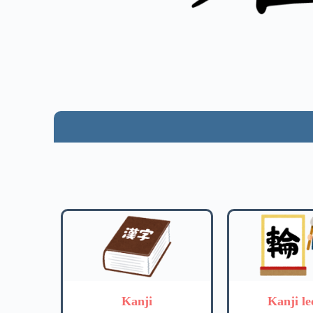
Kanji
Kanji le