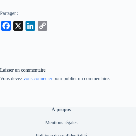
Partager :
Fa
X
Li
C
ce
nk
op
bo
ed
y
ok
In
Li
nk
Laisser un commentaire
Vous devez
vous connecter
pour publier un commentaire.
À propos
Mentions légales
Politique de confidentialité