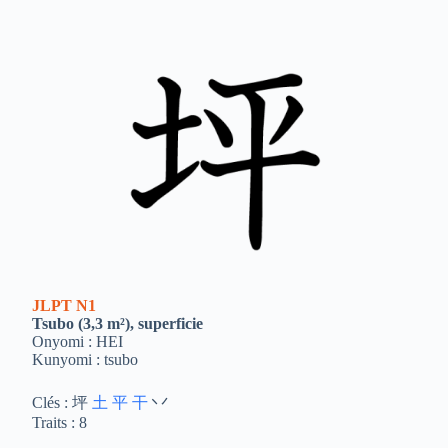
JLPT
N1
Tsubo (3,3 m²), superficie
Onyomi : HEI
Kunyomi : tsubo
Clés : 坪
土
平
干
丷
Traits : 8