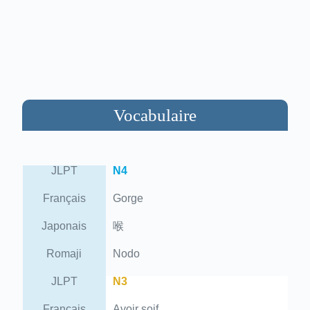
Vocabulaire
JLPT
N4
Français
Gorge
Japonais
喉
Romaji
Nodo
JLPT
N3
Français
Avoir soif