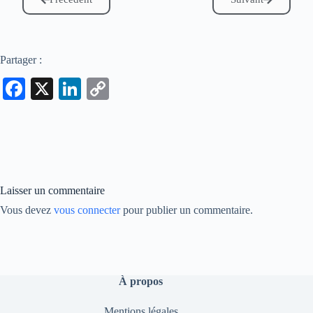
Partager :
Fa
X
Li
C
ce
nk
op
bo
ed
y
ok
In
Li
nk
Laisser un commentaire
Vous devez
vous connecter
pour publier un commentaire.
À propos
Mentions légales