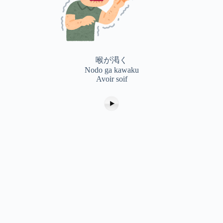
喉が渇く
Nodo ga kawaku
Avoir soif