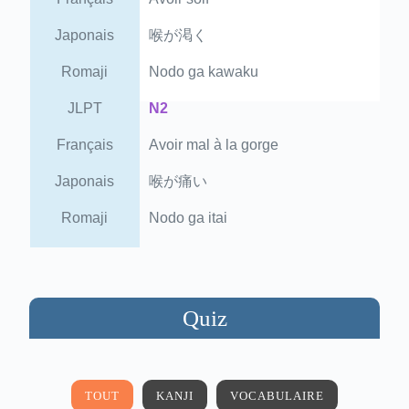
Japonais
喉が渇く
Romaji
Nodo ga kawaku
JLPT
N2
Français
Avoir mal à la gorge
Japonais
喉が痛い
Romaji
Nodo ga itai
Quiz
TOUT
KANJI
VOCABULAIRE