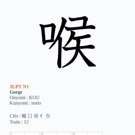
JLPT
N1
Gorge
Onyomi : KOU
Kunyomi : nodo
Clés : 喉
口
侯
亻
矢
Traits : 12