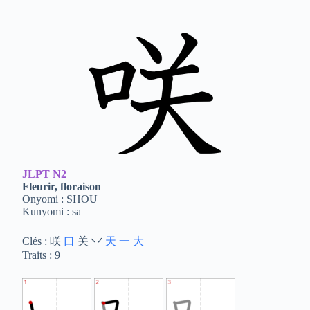
JLPT
N2
Fleurir, floraison
Onyomi : SHOU
Kunyomi : sa
Clés : 咲
口
关 丷
天
一
大
Traits : 9