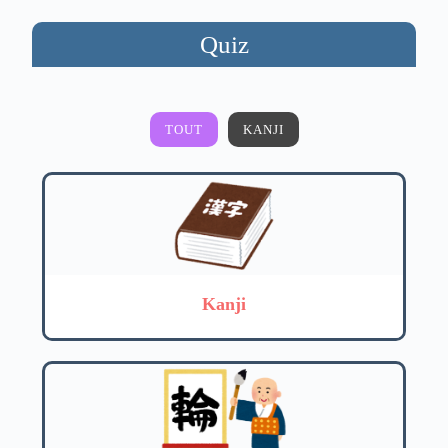
Quiz
TOUT
KANJI
Kanji