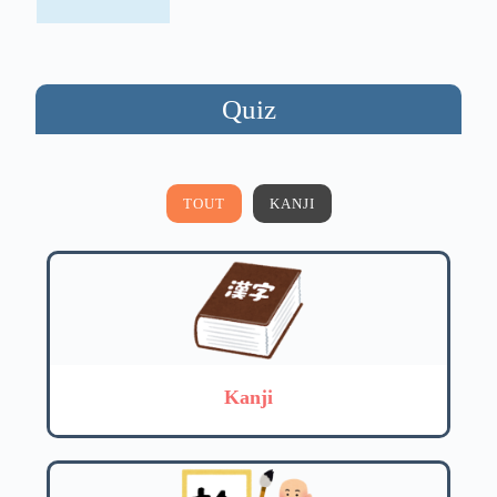
Quiz
TOUT
KANJI
Kanji