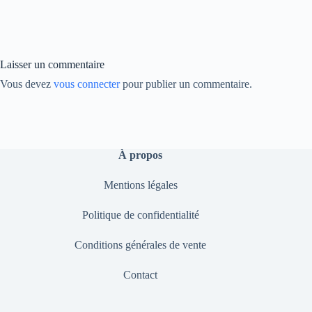
bo
ed
y
ok
In
Li
nk
Laisser un commentaire
Vous devez
vous connecter
pour publier un commentaire.
À propos
Mentions légales
Politique de confidentialité
Conditions générales de vente
Contact