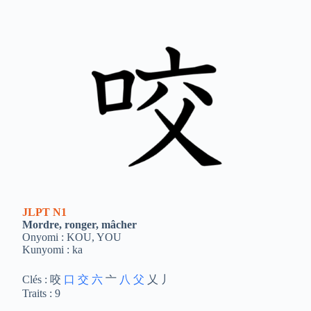
JLPT
N1
Mordre, ronger, mâcher
Onyomi : KOU, YOU
Kunyomi : ka
Clés : 咬
口
交
六
亠
八
父
乂 丿
Traits : 9