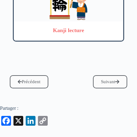
Kanji lecture
Précédent
Suivant
Partager :
Fa
X
Li
C
ce
nk
op