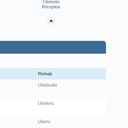
Uketsuke
Réception
Romaji
Uketsuke
Uketoru
Ukeru