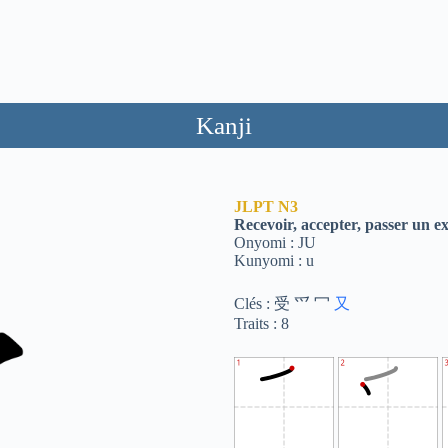
Kanji
JLPT
N3
Recevoir, accepter, passer un 
Onyomi : JU
Kunyomi : u
Clés : 受 爫 冖
又
Traits : 8