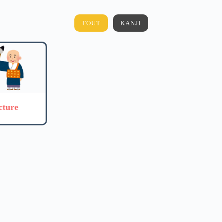
TOUT
KANJI
cture