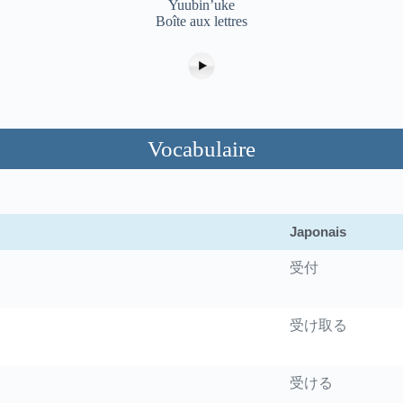
Yuubin’uke
Boîte aux lettres
Vocabulaire
Japonais
受付
受け取る
受ける