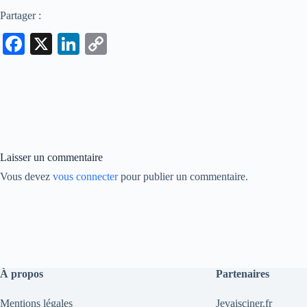
Partager :
Fa
X
Li
C
ce
nk
op
bo
ed
y
ok
In
Li
nk
Laisser un commentaire
Vous devez
vous connecter
pour publier un commentaire.
À propos
Partenaires
Mentions légales
Jevaisciner.fr