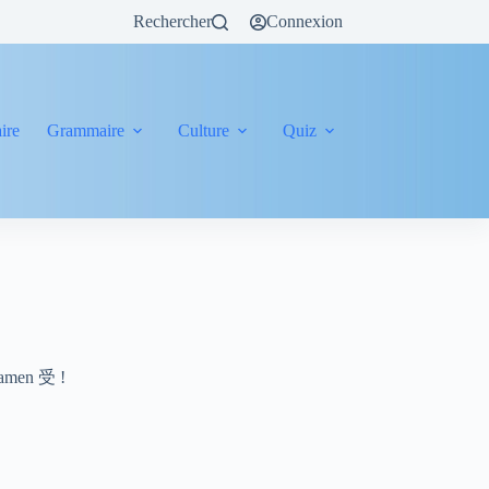
Rechercher
Connexion
ire
Grammaire
Culture
Quiz
examen 受 !