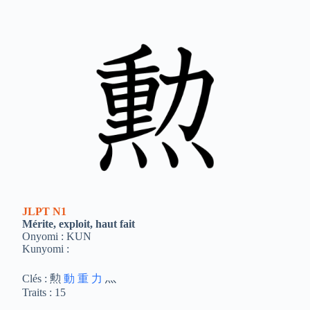
JLPT
N1
Mérite, exploit, haut fait
Onyomi : KUN
Kunyomi :
Clés : 勲
動
重
力
灬
Traits : 15