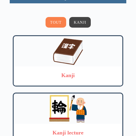
TOUT
KANJI
Kanji
Kanji lecture