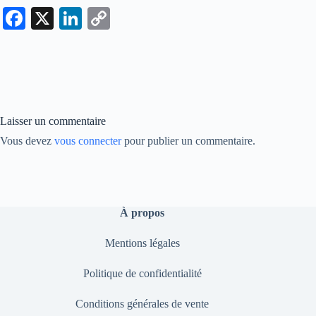
Fa
X
Li
C
ce
nk
op
bo
ed
y
ok
In
Li
nk
Laisser un commentaire
Vous devez
vous connecter
pour publier un commentaire.
À propos
Mentions légales
Politique de confidentialité
Conditions générales de vente