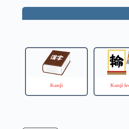
Kanji
Kanji le