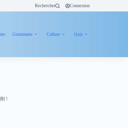
Rechercher
Connexion
ire
Grammaire
Culture
Quiz
r 削 !