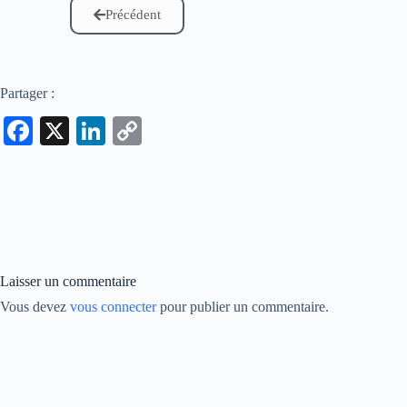
Précédent
Partager :
Fa
X
Li
C
ce
nk
op
bo
ed
y
ok
In
Li
nk
Laisser un commentaire
Vous devez
vous connecter
pour publier un commentaire.