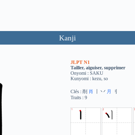
Kanji
JLPT
N1
Tailler, aiguiser, supprimer
Onyomi : SAKU
Kunyomi : kezu, so
Clés : 削
肖
丨 丷
月
刂
Traits : 9