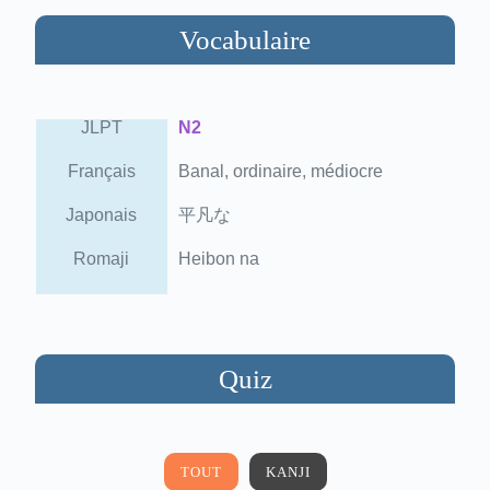
Vocabulaire
JLPT
N2
Français
Banal, ordinaire, médiocre
Japonais
平凡な
Romaji
Heibon na
Quiz
TOUT
KANJI