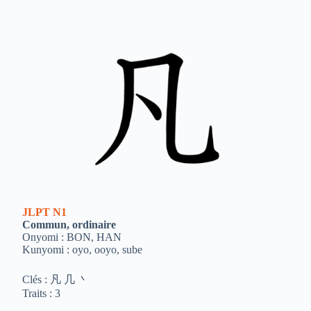
JLPT
N1
Commun, ordinaire
Onyomi : BON, HAN
Kunyomi : oyo, ooyo, sube
Clés : 凡 几 丶
Traits : 3