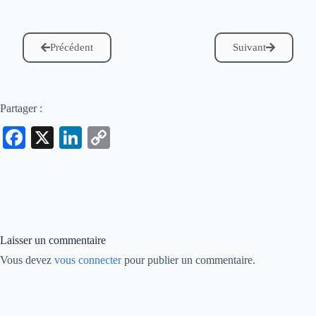
Précédent
Suivant
Partager :
Fa
X
Li
C
ce
nk
op
bo
ed
y
ok
In
Li
nk
Laisser un commentaire
Vous devez
vous connecter
pour publier un commentaire.