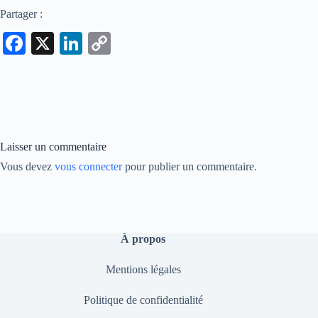
Partager :
Fa
X
Li
C
ce
nk
op
bo
ed
y
ok
In
Li
nk
Laisser un commentaire
Vous devez
vous connecter
pour publier un commentaire.
À propos
Mentions légales
Politique de confidentialité