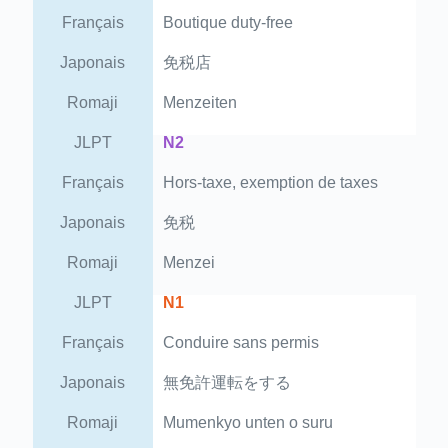
Français
Boutique duty-free
Japonais
免税店
Romaji
Menzeiten
JLPT
N2
Français
Hors-taxe, exemption de taxes
Japonais
免税
Romaji
Menzei
JLPT
N1
Français
Conduire sans permis
Japonais
無免許運転をする
Romaji
Mumenkyo unten o suru