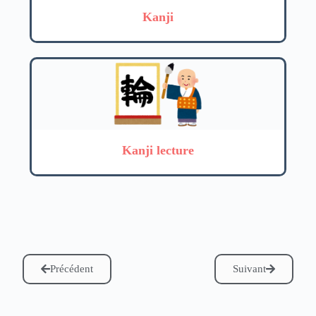
Kanji
Kanji lecture
Précédent
Suivant