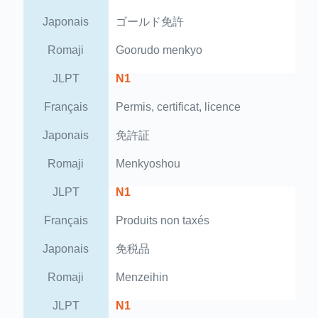
Japonais
ゴールド免許
Romaji
Goorudo menkyo
JLPT
N1
Français
Permis, certificat, licence
Japonais
免許証
Romaji
Menkyoshou
JLPT
N1
Français
Produits non taxés
Japonais
免税品
Romaji
Menzeihin
JLPT
N1