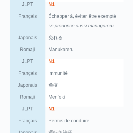
JLPT
N1
Français
Échapper à, éviter, être exempté
se prononce aussi manugareru
Japonais
免れる
Romaji
Manukareru
JLPT
N1
Français
Immunité
Japonais
免疫
Romaji
Men’eki
JLPT
N1
Français
Permis de conduire
Japonais
運転免許証