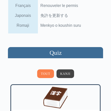
Français
Renouveler le permis
Japonais
免許を更新する
Romaji
Menkyo o koushin suru
Quiz
TOUT
KANJI