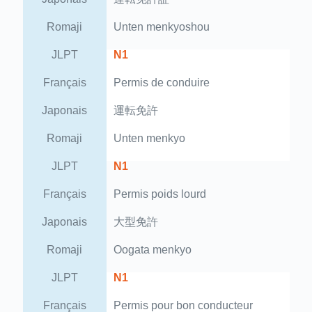
Romaji
Unten menkyoshou
JLPT
N1
Français
Permis de conduire
Japonais
運転免許
Romaji
Unten menkyo
JLPT
N1
Français
Permis poids lourd
Japonais
大型免許
Romaji
Oogata menkyo
JLPT
N1
Français
Permis pour bon conducteur