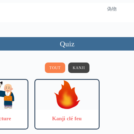
偽物
Quiz
TOUT
KANJI
cture
Kanji clé feu