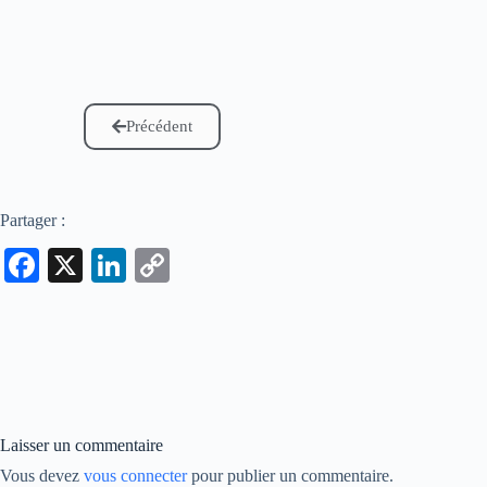
Précédent
Partager :
Fa
X
Li
C
ce
nk
op
bo
ed
y
ok
In
Li
nk
Laisser un commentaire
Vous devez
vous connecter
pour publier un commentaire.