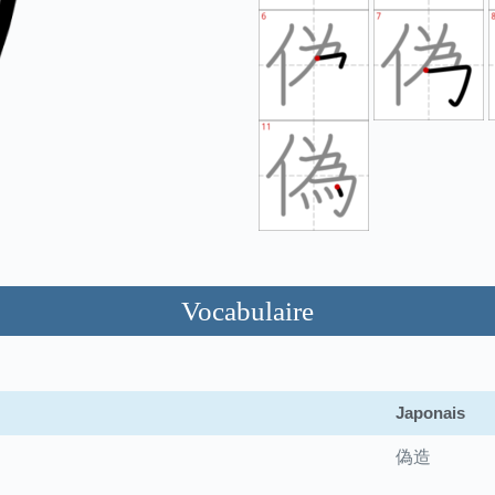
Vocabulaire
Japonais
偽造