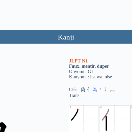
Kanji
JLPT
N1
Faux, mentir, duper
Onyomi : GI
Kunyomi : itsuwa, nise
Clés : 偽 亻
為
丶 丿 灬
Traits : 11