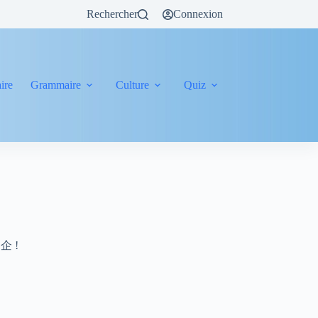
Rechercher
Connexion
ire
Grammaire
Culture
Quiz
i 企 !