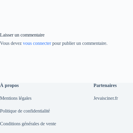
bo
ed
y
ok
In
Li
nk
Laisser un commentaire
Vous devez
vous connecter
pour publier un commentaire.
À propos
Partenaires
Mentions légales
Jevaisciner.fr
Politique de confidentialité
Conditions générales de vente