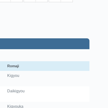
Romaji
Kigyou
Daikigyou
Kigyouka