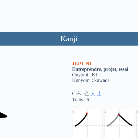
Kanji
JLPT
N1
Entreprendre, projet, essai
Onyomi : KI
Kunyomi : kuwada
Clés : 企
人
止
Traits : 6