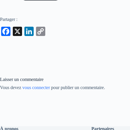
Partager :
Fa
X
Li
C
ce
nk
op
bo
ed
y
ok
In
Li
nk
Laisser un commentaire
Vous devez
vous connecter
pour publier un commentaire.
À propos
Partenaires