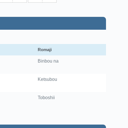
Romaji
Binbou na
Ketsubou
Toboshii