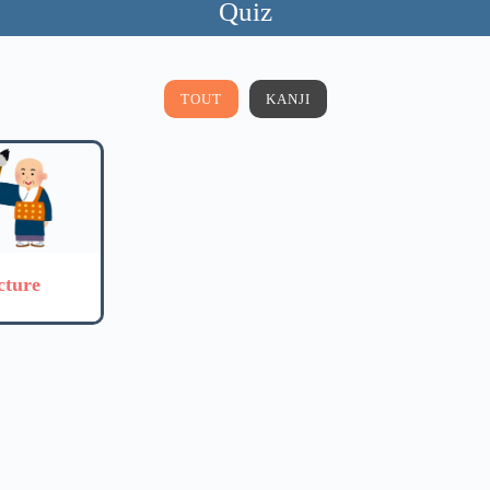
Quiz
TOUT
KANJI
cture