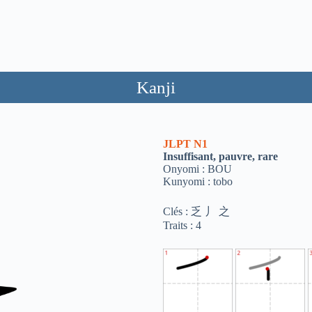
Kanji
JLPT
N1
Insuffisant, pauvre, rare
Onyomi : BOU
Kunyomi : tobo
Clés : 乏 丿 之
Traits : 4