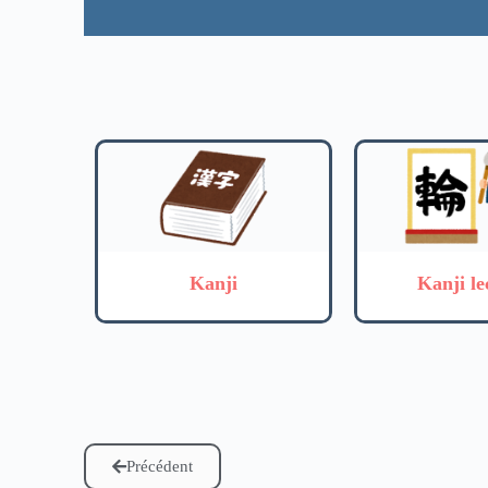
Kanji
Kanji le
Précédent