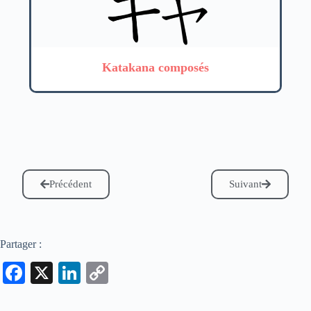
Katakana composés
Précédent
Suivant
Partager :
Fa
X
Li
C
ce
nk
op