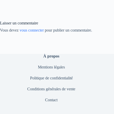
bo
ed
y
ok
In
Li
nk
Laisser un commentaire
Vous devez
vous connecter
pour publier un commentaire.
À propos
Mentions légales
Politique de confidentialité
Conditions générales de vente
Contact