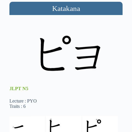
Katakana
JLPT
N5
Lecture : PYO
Traits : 6