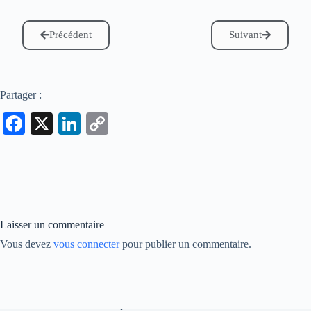
Précédent
Suivant
Partager :
Fa
X
Li
C
ce
nk
op
bo
ed
y
ok
In
Li
nk
Laisser un commentaire
Vous devez
vous connecter
pour publier un commentaire.