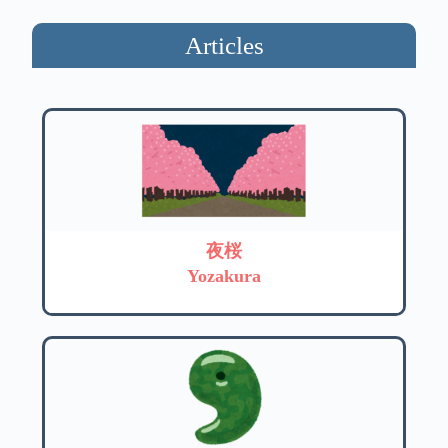
Articles
夜桜
Yozakura