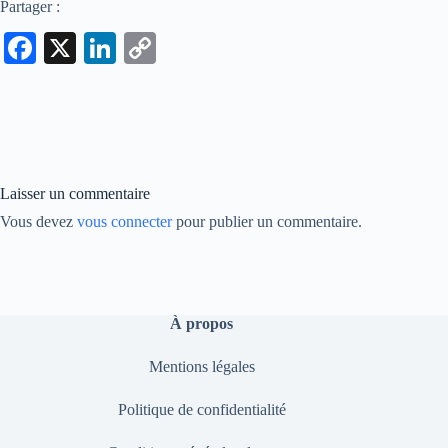
Partager :
Fa
X
Li
C
ce
nk
op
bo
ed
y
ok
In
Li
nk
Laisser un commentaire
Vous devez
vous connecter
pour publier un commentaire.
À propos
Mentions légales
Politique de confidentialité