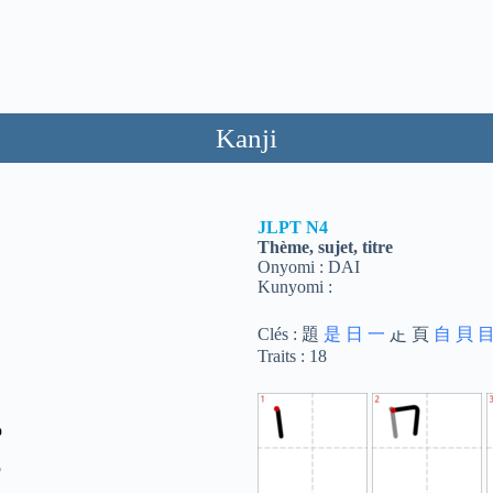
Kanji
JLPT
N4
Thème, sujet, titre
Onyomi : DAI
Kunyomi :
Clés : 題
是
日
一
龰 頁
自
貝
Traits : 18