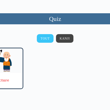
Quiz
TOUT
KANJI
cture