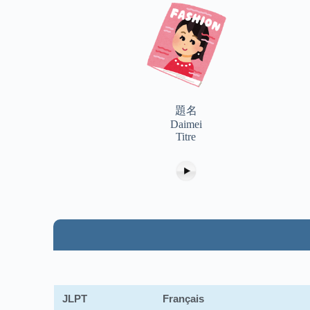
題名
Daimei
Titre
JLPT
Français