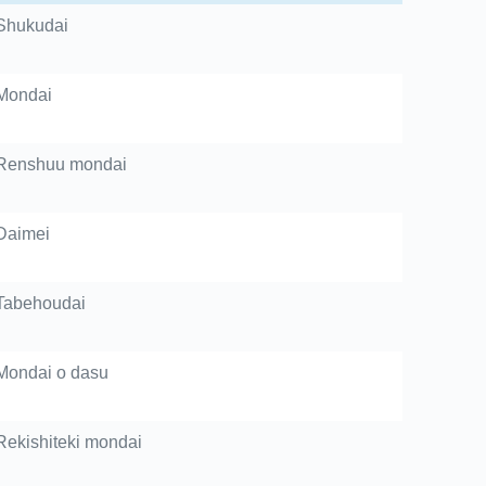
Shukudai
Mondai
Renshuu mondai
Daimei
Tabehoudai
Mondai o dasu
Rekishiteki mondai