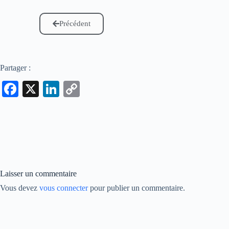
Précédent
Partager :
Fa
X
Li
C
ce
nk
op
bo
ed
y
ok
In
Li
nk
Laisser un commentaire
Vous devez
vous connecter
pour publier un commentaire.