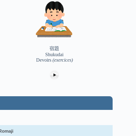
宿題
Shukudai
Devoirs
(exercices)
Romaji