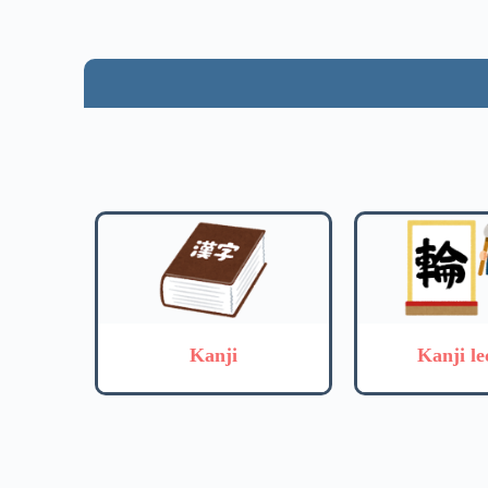
Kanji
Kanji le