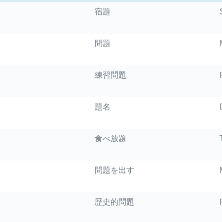
宿題
問題
練習問題
題名
食べ放題
問題を出す
歴史的問題