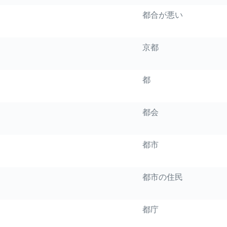
都合が悪い
京都
都
都会
都市
都市の住民
都庁