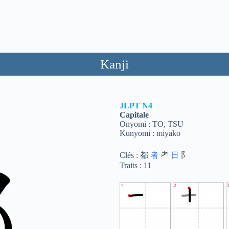
Kanji
JLPT
N4
Capitale
Onyomi : TO, TSU
Kunyomi : miyako
Clés : 都
者
耂
日
阝
Traits : 11