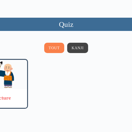
Quiz
TOUT
KANJI
cture