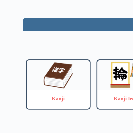
Kanji
Kanji le