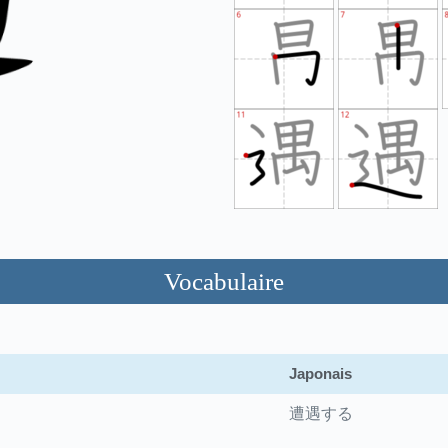
Vocabulaire
Japonais
遭遇する