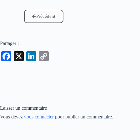
Précédent
Partager :
Fa
X
Li
C
ce
nk
op
bo
ed
y
ok
In
Li
nk
Laisser un commentaire
Vous devez
vous connecter
pour publier un commentaire.