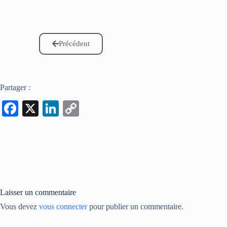
Précédent
Partager :
Fa
X
Li
C
ce
nk
op
bo
ed
y
ok
In
Li
nk
Laisser un commentaire
Vous devez
vous connecter
pour publier un commentaire.