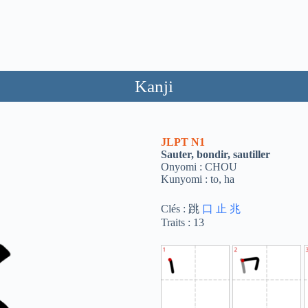
Kanji
JLPT
N1
Sauter, bondir, sautiller
Onyomi : CHOU
Kunyomi : to, ha
Clés : 跳
口
止
兆
Traits : 13