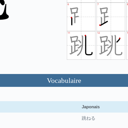
Vocabulaire
Japonais
跳ねる