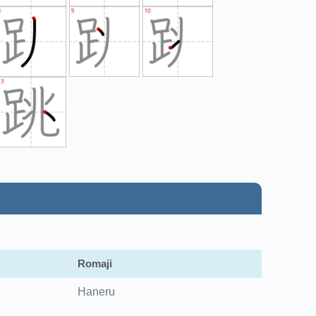
Romaji
Haneru