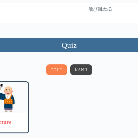
飛び跳ねる
Quiz
TOUT
KANJI
cture