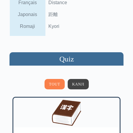
Français
Distance
Japonais
距離
Romaji
Kyori
Quiz
TOUT
KANJI