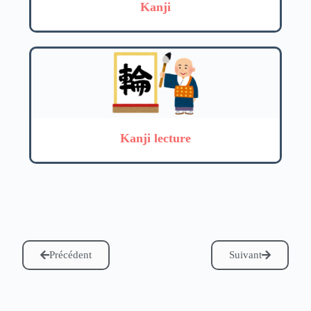
Kanji
Kanji lecture
Précédent
Suivant