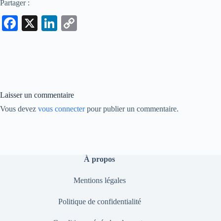
Partager :
Fa
X
Li
C
ce
nk
op
bo
ed
y
ok
In
Li
nk
Laisser un commentaire
Vous devez
vous connecter
pour publier un commentaire.
À propos
Mentions légales
Politique de confidentialité