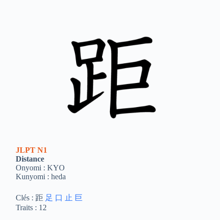
JLPT
N1
Distance
Onyomi : KYO
Kunyomi : heda
Clés : 距
足
口
止
巨
Traits : 12