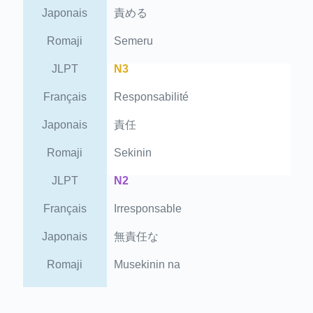
Japonais
責める
Romaji
Semeru
JLPT
N3
Français
Responsabilité
Japonais
責任
Romaji
Sekinin
JLPT
N2
Français
Irresponsable
Japonais
無責任な
Romaji
Musekinin na