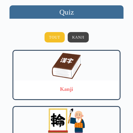
Quiz
TOUT
KANJI
Kanji