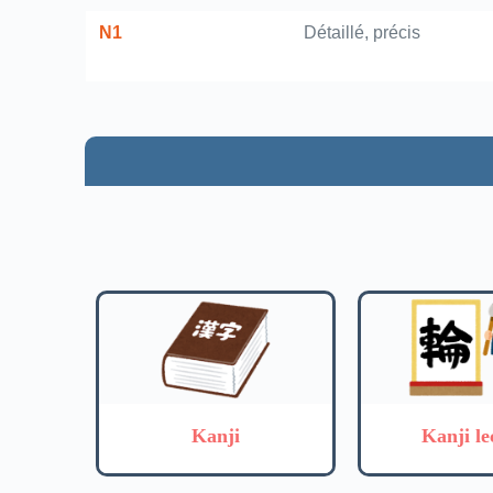
N1
Détaillé, précis
Kanji
Kanji le