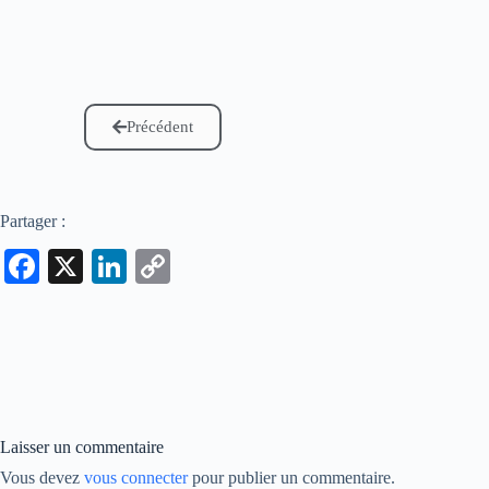
Précédent
Partager :
Fa
X
Li
C
ce
nk
op
bo
ed
y
ok
In
Li
nk
Laisser un commentaire
Vous devez
vous connecter
pour publier un commentaire.