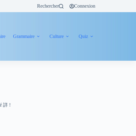
Rechercher
Connexion
ire
Grammaire
Culture
Quiz
mé 詳 !