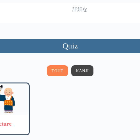
詳細な
Quiz
TOUT
KANJI
cture