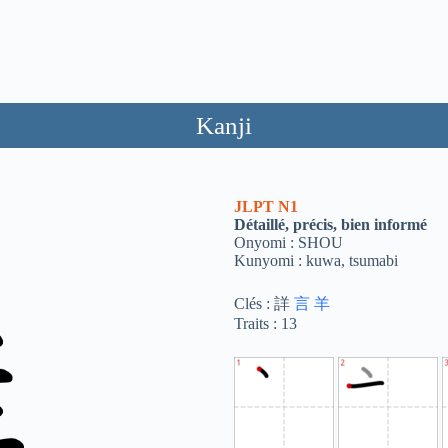
Kanji
JLPT
N1
Détaillé, précis, bien informé
Onyomi : SHOU
Kunyomi : kuwa, tsumabi
Clés : 詳
言
羊
Traits : 13